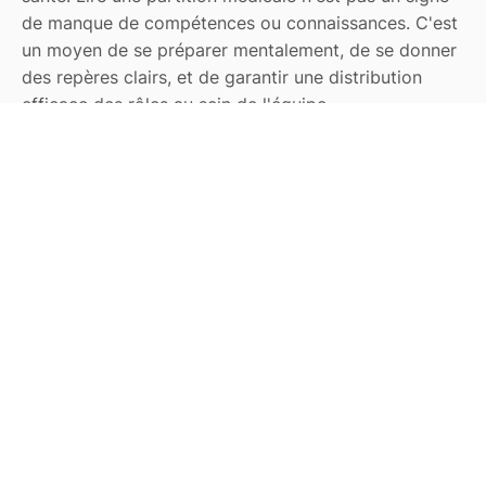
de manque de compétences ou connaissances. C'est
un moyen de se préparer mentalement, de se donner
des repères clairs, et de garantir une distribution
efficace des rôles au sein de l'équipe.
Conclusion
En conclusion, l'utilisation d'aides cognitives est un
élément crucial de la formation aux procédures
d'urgence et à risque. Les recommandations du Dr.
Marc Dubreuil mettent en lumière l'importance de
cette approche. Nous devons comprendre que l'aide
cognitive n'est pas un substitut aux compétences
individuelles, mais un outil qui renforce notre
capacité à réagir rapidement et efficacement en
situation de crise.
Chez
Check it easy
, nous sommes à l'écoute de vos
remarques et de vos besoins. Si vous souhaitez en
savoir plus sur notre solution ou accéder à